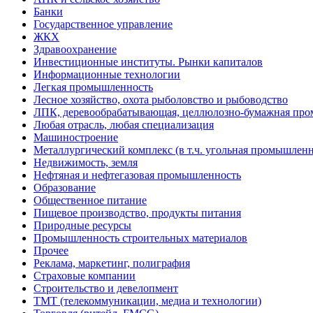
Банки
Государственное управление
ЖКХ
Здравоохранение
Инвестиционные институты. Рынки капиталов
Информационные технологии
Легкая промышленность
Лесное хозяйство, охота рыболовство и рыбоводство
ЛПК, деревообрабатывающая, целлюлозно-бумажная пр
Любая отрасль, любая специализация
Машиностроение
Металлургический комплекс (в т.ч. угольная промышленн
Недвижимость, земля
Нефтяная и нефтегазовая промышленность
Образование
Общественное питание
Пищевое производство, продукты питания
Природные ресурсы
Промышленность строительных материалов
Прочее
Реклама, маркетинг, полиграфия
Страховые компании
Строительство и девелопмент
ТМТ (телекоммуникации, медиа и технологии)