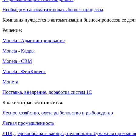
Необходимо автоматизировать бизнес-процессы
Компания нуждается в автоматизации бизнес-процессов ее деяте
Решение:
Moneta - Администрирование
Moneta - Кадры
Moneta - CRM
Moneta - ФинКлиент
Монета
Поставка, внедрение, доработка систем 1С
К каким отраслям относится:
Лесное хозяйство, охота рыболовство и рыбоводство
Легкая промышленность
ЛПК, деревообрабатывающая, целлюлозно-бумажная промышл