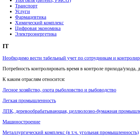
Торговля (ритейл, FMCG)
Транспорт
Услуги
Фармацевтика
Химический комплекс
Цифровая экономика
Электроэнергетика
IT
Необходимо вести табельный учет по сотрудникам и контролир
Потребность контролировать время в контроле прихода/ухода, 
К каким отраслям относится:
Лесное хозяйство, охота рыболовство и рыбоводство
Легкая промышленность
ЛПК, деревообрабатывающая, целлюлозно-бумажная промышл
Машиностроение
Металлургический комплекс (в т.ч. угольная промышленность)