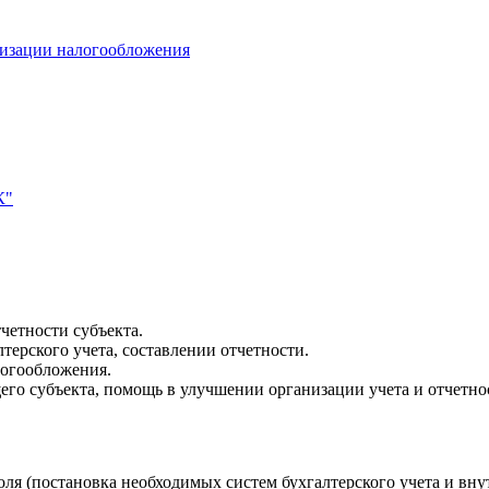
мизации налогообложения
К"
четности субъекта.
терского учета, составлении отчетности.
логообложения.
го субъекта, помощь в улучшении организации учета и отчетно
я (постановка необходимых систем бухгалтерского учета и внут