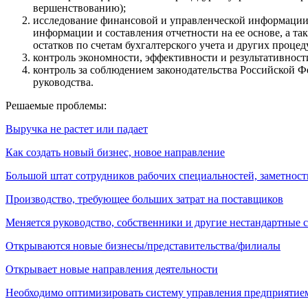
вершенствованию);
исследование финансовой и управленческой информации (
информации и составления отчетности на ее основе, а т
остатков по счетам бухгалтерского учета и других процед
контроль экономности, эффективности и результативност
контроль за соблюдением законодательства Российской 
руководства.
Решаемые проблемы:
Выручка не растет или падает
Как создать новый бизнес, новое направление
Большой штат сотрудников рабочих специальностей, заметност
Производство, требующее больших затрат на поставщиков
Меняется руководство, собственники и другие нестандартные 
Открываются новые бизнесы/представительства/филиалы
Открывает новые направления деятельности
Необходимо оптимизировать систему управления предприятие