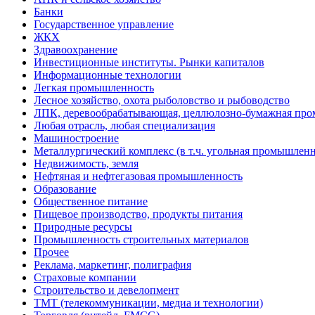
Банки
Государственное управление
ЖКХ
Здравоохранение
Инвестиционные институты. Рынки капиталов
Информационные технологии
Легкая промышленность
Лесное хозяйство, охота рыболовство и рыбоводство
ЛПК, деревообрабатывающая, целлюлозно-бумажная пр
Любая отрасль, любая специализация
Машиностроение
Металлургический комплекс (в т.ч. угольная промышленн
Недвижимость, земля
Нефтяная и нефтегазовая промышленность
Образование
Общественное питание
Пищевое производство, продукты питания
Природные ресурсы
Промышленность строительных материалов
Прочее
Реклама, маркетинг, полиграфия
Страховые компании
Строительство и девелопмент
ТМТ (телекоммуникации, медиа и технологии)