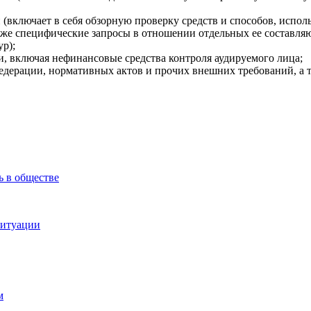
включает в себя обзорную проверку средств и способов, исполь
акже специфические запросы в отношении отдельных ее составляю
ур);
и, включая нефинансовые средства контроля аудируемого лица;
Федерации, нормативных актов и прочих внешних требований, а 
ь в обществе
ситуации
м