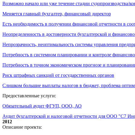
Возможно начало или уже течение стадии судопроизводства/к
Меняется главный бухгалтер, финансовый директор
Есть необходимость в получении финансовой отчетности в со
Неопределенность в достоверности бухгалтерской и финансово
Непрозрачность, неоптимальность системы управления предпр
Потребность в системном планировании и контроле финансово
Потребность в точном экономическом прогнозе и планировани
Риск штрафных санкций от государственных органов
Слишком большие выплаты налогов в бюджет, проблема опти
Предоставленные услуги:
Обязательный аудит ФГУП, ООО, АО
Аудит бухгалтерской и налоговой отчетности для ООО "С7 И
2012
Описание проекта: