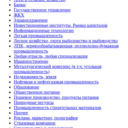
Банки
Государственное управление
ЖКХ
Здравоохранение
Инвестиционные институты. Рынки капиталов
Информационные технологии
Легкая промышленность
Лесное хозяйство, охота рыболовство и рыбоводство
ЛПК, деревообрабатывающая, целлюлозно-бумажная
промышленность
Любая отрасль, любая специализация
Машиностроение
Металлургический комплекс (в т.ч. угольная
промышленность)
Недвижимость, земля
Нефтяная и нефтегазовая промышленность
Образование
Общественное питание
Пищевое производство, продукты питания
Природные ресурсы
Промышленность строительных материалов
Прочее
Реклама, маркетинг, полиграфия
Страховые компании