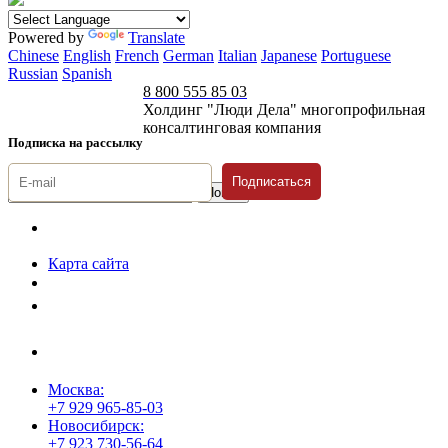
Powered by
Translate
Chinese
English
French
German
Italian
Japanese
Portuguese
Russian
Spanish
8 800 555 85 03
Холдинг "Люди Дела" многопрофильная
консалтинговая компания
Подписка на рассылку
Подписаться
© 1996-2026 «Люди
Дела»
Карта сайта
Политика защиты и обработки персональных данных
Положение о порядке хранения и защиты персональных данных
пользователей
Согласие на обработку персональных данных
Москва:
+7 929 965-85-03
Новосибирск:
+7 923 730-56-64