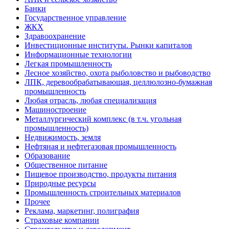
Банки
Государственное управление
ЖКХ
Здравоохранение
Инвестиционные институты. Рынки капиталов
Информационные технологии
Легкая промышленность
Лесное хозяйство, охота рыболовство и рыбоводство
ЛПК, деревообрабатывающая, целлюлозно-бумажная
промышленность
Любая отрасль, любая специализация
Машиностроение
Металлургический комплекс (в т.ч. угольная
промышленность)
Недвижимость, земля
Нефтяная и нефтегазовая промышленность
Образование
Общественное питание
Пищевое производство, продукты питания
Природные ресурсы
Промышленность строительных материалов
Прочее
Реклама, маркетинг, полиграфия
Страховые компании