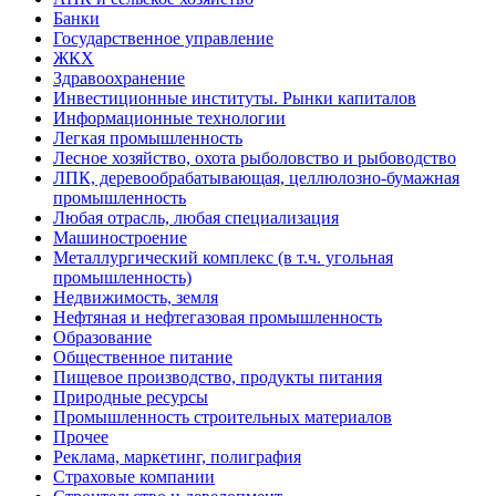
Банки
Государственное управление
ЖКХ
Здравоохранение
Инвестиционные институты. Рынки капиталов
Информационные технологии
Легкая промышленность
Лесное хозяйство, охота рыболовство и рыбоводство
ЛПК, деревообрабатывающая, целлюлозно-бумажная
промышленность
Любая отрасль, любая специализация
Машиностроение
Металлургический комплекс (в т.ч. угольная
промышленность)
Недвижимость, земля
Нефтяная и нефтегазовая промышленность
Образование
Общественное питание
Пищевое производство, продукты питания
Природные ресурсы
Промышленность строительных материалов
Прочее
Реклама, маркетинг, полиграфия
Страховые компании