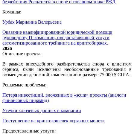
бездействия Роспатента в споре о товарном знаке РЖД
Команда:
Урбах Марианна Валерьевна
Оказание квалифицированной юридической помощи
руководству IT компании, предоставляющей услуги
автоматизированного трейдинга на криптобиржах.
2026
Описание проекта:
В рамках внесудебного разбирательства спора с клиентом
сервиса, были исключены необоснованные требования в
возмещении денежной компенсации в размере 75 000 $ США.
Решаемые проблемы:
Потеря инвестиций, вложенных в «scum» проекты (аналоги
финансовых пирамид)
Утечки ключевых данных в компании
Поступление на криптокошелек «грязных монет»
Предоставленные услуги: