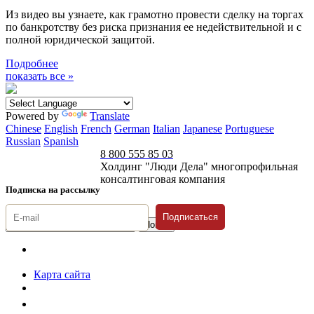
Из видео вы узнаете, как грамотно провести сделку на торгах
по банкротству без риска признания ее недействительной и с
полной юридической защитой.
Подробнее
показать все »
Powered by
Translate
Chinese
English
French
German
Italian
Japanese
Portuguese
Russian
Spanish
8 800 555 85 03
Холдинг "Люди Дела" многопрофильная
консалтинговая компания
Подписка на рассылку
Подписаться
© 1996-2026 «Люди
Дела»
Карта сайта
Политика защиты и обработки персональных данных
Положение о порядке хранения и защиты персональных данных