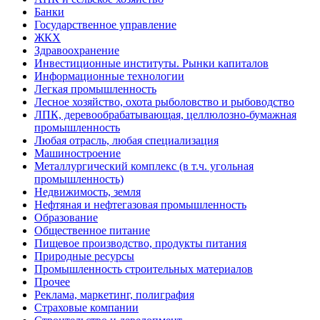
Банки
Государственное управление
ЖКХ
Здравоохранение
Инвестиционные институты. Рынки капиталов
Информационные технологии
Легкая промышленность
Лесное хозяйство, охота рыболовство и рыбоводство
ЛПК, деревообрабатывающая, целлюлозно-бумажная
промышленность
Любая отрасль, любая специализация
Машиностроение
Металлургический комплекс (в т.ч. угольная
промышленность)
Недвижимость, земля
Нефтяная и нефтегазовая промышленность
Образование
Общественное питание
Пищевое производство, продукты питания
Природные ресурсы
Промышленность строительных материалов
Прочее
Реклама, маркетинг, полиграфия
Страховые компании