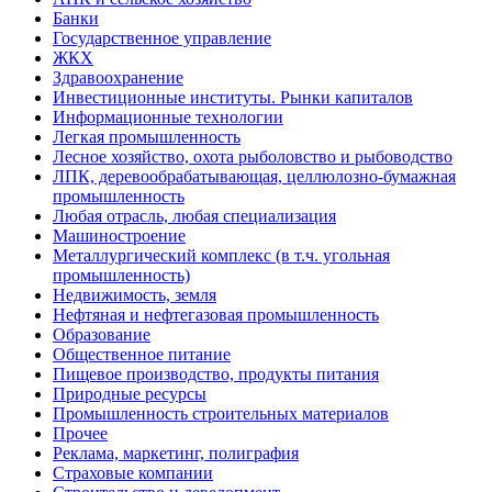
Банки
Государственное управление
ЖКХ
Здравоохранение
Инвестиционные институты. Рынки капиталов
Информационные технологии
Легкая промышленность
Лесное хозяйство, охота рыболовство и рыбоводство
ЛПК, деревообрабатывающая, целлюлозно-бумажная
промышленность
Любая отрасль, любая специализация
Машиностроение
Металлургический комплекс (в т.ч. угольная
промышленность)
Недвижимость, земля
Нефтяная и нефтегазовая промышленность
Образование
Общественное питание
Пищевое производство, продукты питания
Природные ресурсы
Промышленность строительных материалов
Прочее
Реклама, маркетинг, полиграфия
Страховые компании