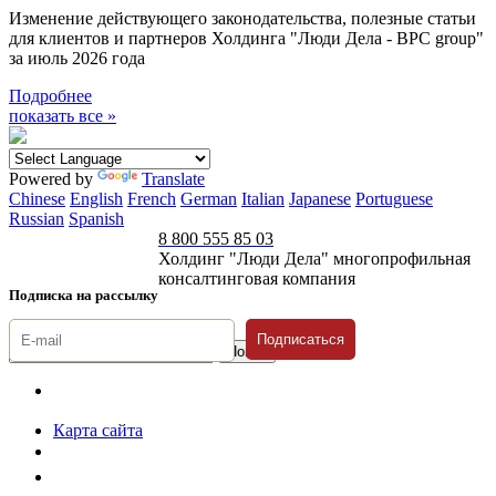
Изменение действующего законодательства, полезные статьи
для клиентов и партнеров Холдинга "Люди Дела - BPC group"
за июль 2026 года
Подробнее
показать все »
Powered by
Translate
Chinese
English
French
German
Italian
Japanese
Portuguese
Russian
Spanish
8 800 555 85 03
Холдинг "Люди Дела" многопрофильная
консалтинговая компания
Подписка на рассылку
Подписаться
© 1996-2026 «Люди
Дела»
Карта сайта
Политика защиты и обработки персональных данных
Положение о порядке хранения и защиты персональных данных