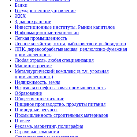
Банки
Государственное управление
ЖКХ
Здравоохранение
Инвестиционные институты. Рынки капиталов
Информационные технологии
Легкая промышленность
Лесное хозяйство, охота рыболовство и рыбоводство
ЛПК, деревообрабатывающая, целлюлозно-бумажная
промышленность
Любая отрасль, любая специализация
Машиностроение
Металлургический комплекс (в т.ч. угольная
промышленность)
Недвижимость, земля
Нефтяная и нефтегазовая промышленность
Образование
Общественное питание
Пищевое производство, продукты питания
Природные ресурсы
Промышленность строительных материалов
Прочее
Реклама, маркетинг, полиграфия
Страховые компании