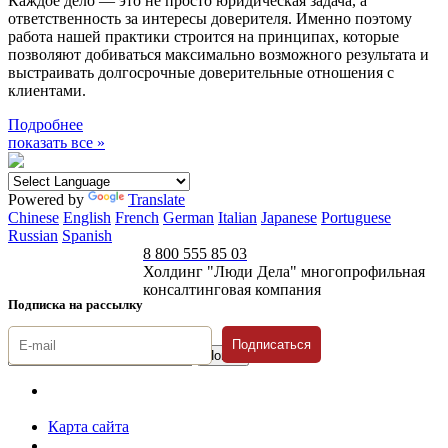
Каждое дело — это не просто юридическая задача, а
ответственность за интересы доверителя. Именно поэтому
работа нашей практики строится на принципах, которые
позволяют добиваться максимально возможного результата и
выстраивать долгосрочные доверительные отношения с
клиентами.
Подробнее
показать все »
Powered by
Translate
Chinese
English
French
German
Italian
Japanese
Portuguese
Russian
Spanish
8 800 555 85 03
Холдинг "Люди Дела" многопрофильная
консалтинговая компания
Подписка на рассылку
Подписаться
© 1996-2026 «Люди
Дела»
Карта сайта