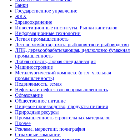
Банки
Государственное управление
ЖКХ
Здравоохранение
Инвестиционные институты. Рынки капиталов
Информационные технологии
Легкая промышленность
Лесное хозяйство, охота рыболовство и рыбоводство
ЛПК, деревообрабатывающая, целлюлозно-бумажная
промышленность
Любая отрасль, любая специализация
Машиностроение
Металлургический комплекс (в т.ч. угольная
промышленность)
Недвижимость, земля
Нефтяная и нефтегазовая промышленность
Образование
Общественное питание
Пищевое производство, продукты питания
Природные ресурсы
Промышленность строительных материалов
Прочее
Реклама, маркетинг, полиграфия
Страховые компании