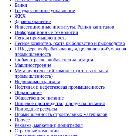
Банки
Государственное управление
ЖКХ
Здравоохранение
Инвестиционные институты. Рынки капиталов
Информационные технологии
Легкая промышленность
Лесное хозяйство, охота рыболовство и рыбоводство
ЛПК, деревообрабатывающая, целлюлозно-бумажная
промышленность
Любая отрасль, любая специализация
Машиностроение
Металлургический комплекс (в т.ч. угольная
промышленность)
Недвижимость, земля
Нефтяная и нефтегазовая промышленность
Образование
Общественное питание
Пищевое производство, продукты питания
Природные ресурсы
Промышленность строительных материалов
Прочее
Реклама, маркетинг, полиграфия
Страховые компании