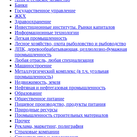
Банки
Государственное управление
ЖКХ
Здравоохранение
Инвестиционные институты. Рынки капиталов
Информационные технологии
Легкая промышленность
Лесное хозяйство, охота рыболовство и рыбоводство
ЛПК, деревообрабатывающая, целлюлозно-бумажная
промышленность
Любая отрасль, любая специализация
Машиностроение
Металлургический комплекс (в т.ч. угольная
промышленность)
Недвижимость, земля
Нефтяная и нефтегазовая промышленность
Образование
Общественное питание
Пищевое производство, продукты питания
Природные ресурсы
Промышленность строительных материалов
Прочее
Реклама, маркетинг, полиграфия
Страховые компании