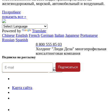
железнодорожный, морской, автомобильный и воздушный.
Подробнее
показать все »
Powered by
Translate
Chinese
English
French
German
Italian
Japanese
Portuguese
Russian
Spanish
8 800 555 85 03
Холдинг "Люди Дела" многопрофильная
консалтинговая компания
Подписка на рассылку
Подписаться
© 1996-2026 «Люди
Дела»
Карта сайта
Политика защиты и обработки персональных данных
Положение о порядке хранения и защиты персональных данных
пользователей
Согласие на обработку персональных данных