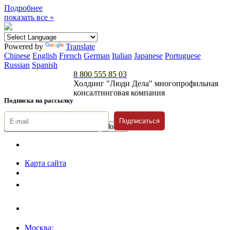
Подробнее
показать все »
Powered by
Translate
Chinese
English
French
German
Italian
Japanese
Portuguese
Russian
Spanish
8 800 555 85 03
Холдинг "Люди Дела" многопрофильная
консалтинговая компания
Подписка на рассылку
Подписаться
© 1996-2026 «Люди
Дела»
Карта сайта
Политика защиты и обработки персональных данных
Положение о порядке хранения и защиты персональных данных
пользователей
Согласие на обработку персональных данных
Москва: