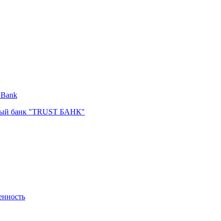
 Bank
ный банк "TRUST БАНК"
енность