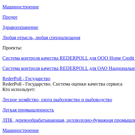
Машиностроение
Прочее
Здравоохранение
Любая отрасль, любая специализация
Проекты:
Система контроля качества REDERPOLL для ООО Home Credit
Система контроля качества REDERPOLL для ОАО Националь
RederPoll - Государство
RederPoll - Государство. Система оценки качества сервиса
Кто использует:
Лесное хозяйство, охота рыболовство и рыбоводство
Легкая промышленность
ЛПК, деревообрабатывающая, целлюлозно-бумажная промышл
Машиностроение