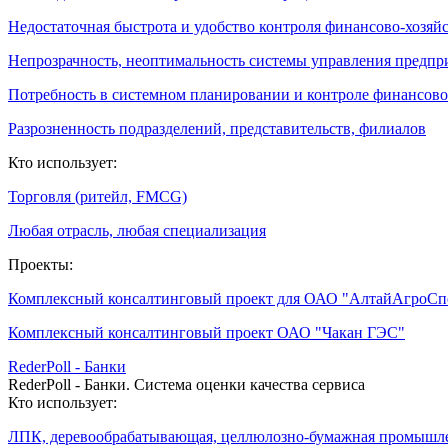
Недостаточная быстрота и удобство контроля финансово-хозяй
Непрозрачность, неоптимальность системы управления предпр
Потребность в системном планировании и контроле финансово
Разрозненность подразделений, представительств, филиалов
Кто использует:
Торговля (ритейл, FMCG)
Любая отрасль, любая специализация
Проекты:
Комплексный консалтинговый проект для ОАО "АлтайАгроС
Комплексный консалтинговый проект ОАО "Чакан ГЭС"
RederPoll - Банки
RederPoll - Банки. Система оценки качества сервиса
Кто использует:
ЛПК, деревообрабатывающая, целлюлозно-бумажная промышл