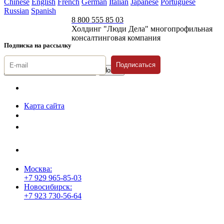
Chinese
English
French
German
Italian
Japanese
Portuguese
Russian
Spanish
8 800 555 85 03
Холдинг "Люди Дела" многопрофильная
консалтинговая компания
Подписка на рассылку
Подписаться
© 1996-2026 «Люди
Дела»
Карта сайта
Политика защиты и обработки персональных данных
Положение о порядке хранения и защиты персональных данных
пользователей
Согласие на обработку персональных данных
Москва:
+7 929 965-85-03
Новосибирск:
+7 923 730-56-64