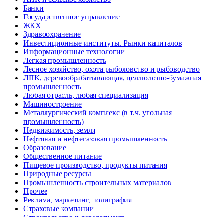
Банки
Государственное управление
ЖКХ
Здравоохранение
Инвестиционные институты. Рынки капиталов
Информационные технологии
Легкая промышленность
Лесное хозяйство, охота рыболовство и рыбоводство
ЛПК, деревообрабатывающая, целлюлозно-бумажная
промышленность
Любая отрасль, любая специализация
Машиностроение
Металлургический комплекс (в т.ч. угольная
промышленность)
Недвижимость, земля
Нефтяная и нефтегазовая промышленность
Образование
Общественное питание
Пищевое производство, продукты питания
Природные ресурсы
Промышленность строительных материалов
Прочее
Реклама, маркетинг, полиграфия
Страховые компании