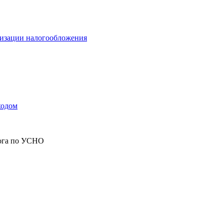
мизации налогообложения
ходом
лога по УСНО