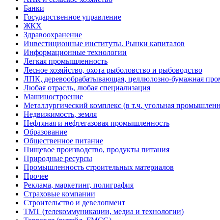
Банки
Государственное управление
ЖКХ
Здравоохранение
Инвестиционные институты. Рынки капиталов
Информационные технологии
Легкая промышленность
Лесное хозяйство, охота рыболовство и рыбоводство
ЛПК, деревообрабатывающая, целлюлозно-бумажная пр
Любая отрасль, любая специализация
Машиностроение
Металлургический комплекс (в т.ч. угольная промышленн
Недвижимость, земля
Нефтяная и нефтегазовая промышленность
Образование
Общественное питание
Пищевое производство, продукты питания
Природные ресурсы
Промышленность строительных материалов
Прочее
Реклама, маркетинг, полиграфия
Страховые компании
Строительство и девелопмент
ТМТ (телекоммуникации, медиа и технологии)