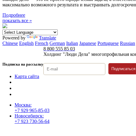
максимально возможного результата и выстраивать долгосроч
Подробнее
показать все »
Powered by
Translate
Chinese
English
French
German
Italian
Japanese
Portuguese
Russian
8 800 555 85 03
Холдинг "Люди Дела" многопрофильная ко
Подписка на рассылку
Подписаться
Карта сайта
Политика защиты и обработки персональных данных
Положение о порядке хранения и защиты персональных дан
Согласие на обработку персональных данных
Москва:
+7 929 965-85-03
Новосибирск:
+7 923 730-56-64