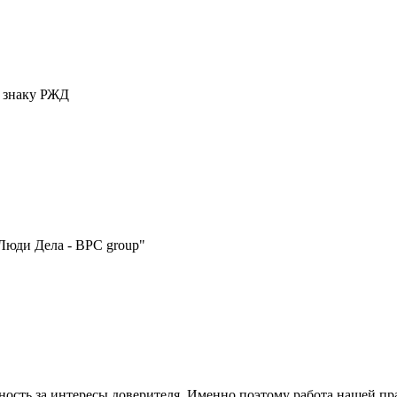
у знаку РЖД
Люди Дела - BPC group"
нность за интересы доверителя. Именно поэтому работа нашей п