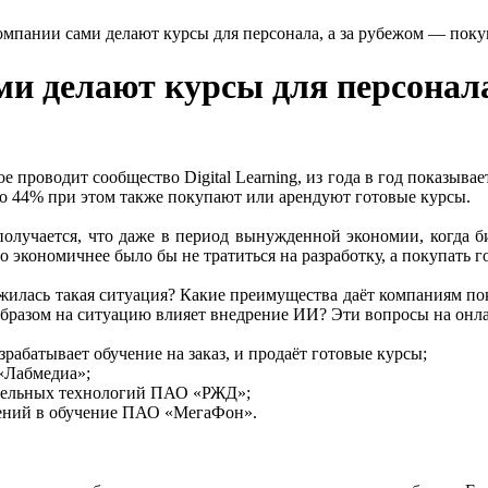
омпании сами делают курсы для персонала, а за рубежом — пок
ми делают курсы для персонал
 проводит сообщество Digital Learning, из года в год показыва
ло 44% при этом также покупают или арендуют готовые курсы.
 получается, что даже в период вынужденной экономии, когда б
о экономичнее было бы не тратиться на разработку, а покупать 
жилась такая ситуация? Какие преимущества даёт компаниям пок
бразом на ситуацию влияет внедрение ИИ? Эти вопросы на онлай
абатывает обучение на заказ, и продаёт готовые курсы;
«Лабмедиа»;
ательных технологий ПАО «РЖД»;
ений в обучение ПАО «МегаФон».