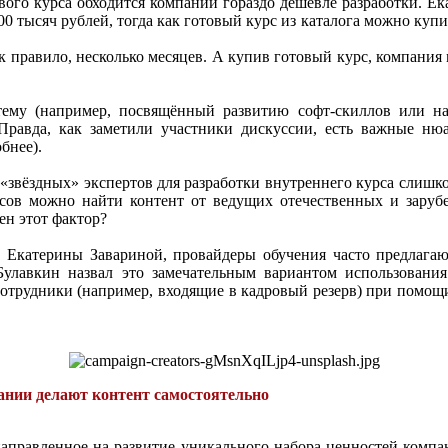
вого курса обходится компании гораздо дешевле разработки. Е
0 тысяч рублей, тогда как готовый курс из каталога можно купить
к правило, несколько месяцев. А купив готовый курс, компания
ему (например, посвящённый развитию софт-скиллов или на
равда, как заметили участники дискуссии, есть важные нюа
бнее).
«звёздных» экспертов для разработки внутреннего курса слишко
рсов можно найти контент от ведущих отечественных и зарубе
ен этот фактор?
Екатерины Завариной, провайдеры обучения часто предлагаю
Булавкин назвал это замечательным вариантом использовани
сотрудники (например, входящие в кадровый резерв) при помо
ании делают контент самостоятельно
направленное на развитие уникального набора ценностей компа