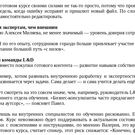
готовом курсе своими силами не так-то просто, потому что про
недель, когда ошибку исправят и пришлют новый файл. По сло
амостоятельно редактировать.
м экспертам, чем внешним
ию Алексея Миляева, не менее значимый — уровень доверия сотр
 И по его опыту, сотрудников гораздо больше привлекает участие
пании большой путь «с низов».
ей команды L&D
вместо покупки готового контента — развитие навыков собств
ример, хотим развивать внутреннюю разработку и экспертност
развивается через задачи. Сама делает — и сама учится делать е
ут смотреть на это совсем иначе, чем, например, руководитель L
реннего отдела обучения. «Бизнес-консультанты часто предлагают
на аутсорс», — поясняет Павел.
 лишь на внутренних специалистов по обучению рискованно. Ес
в. Курс невозможно будет поддерживать в актуальном состоян
ки с пояснениями и инструкциями, по мнению Валерия, это вр
готового курса, считает спикер, этот риск снижается: «Конечно