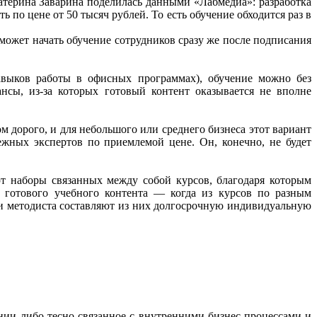
катерина Заварина поделилась данными «Лабмедиа»: разработка
 по цене от 50 тысяч рублей. То есть обучение обходится раз в
 может начать обучение сотрудников сразу же после подписания
выков работы в офисных программах), обучение можно без
нсы, из-за которых готовый контент оказывается не вполне
м дорого, и для небольшого или среднего бизнеса этот вариант
жных экспертов по приемлемой цене. Он, конечно, не будет
т наборы связанных между собой курсов, благодаря которым
я готового учебного контента — когда из курсов по разным
щи методиста составляют из них долгосрочную индивидуальную
нии либо тесно связанное с внутренними бизнес-процессами и