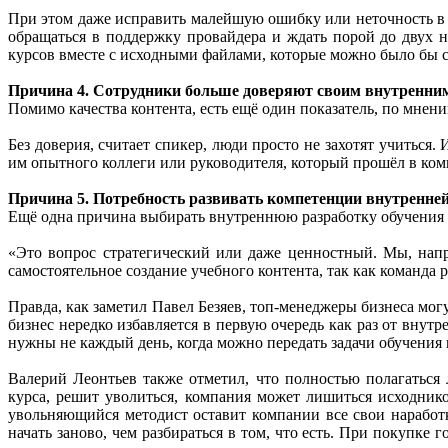
При этом даже исправить малейшую ошибку или неточность в 
обращаться в поддержку провайдера и ждать порой до двух 
курсов вместе с исходными файлами, которые можно было бы с
Причина 4.
Сотрудники больше доверяют своим внутренни
Помимо качества контента, есть ещё один показатель, по мнен
Без доверия, считает спикер, люди просто не захотят учиться.
им опытного коллеги или руководителя, который прошёл в ком
Причина 5.
Потребность развивать компетенции внутренн
Ещё одна причина выбирать внутреннюю разработку обучения 
«Это вопрос стратегический или даже ценностный. Мы, нап
самостоятельное создание учебного контента, так как команда 
Правда, как заметил Павел Безяев, топ-менеджеры бизнеса мог
бизнес нередко избавляется в первую очередь как раз от внут
нужны не каждый день, когда можно передать задачи обучения 
Валерий Леонтьев также отметил, что полностью полагаться
курса, решит уволиться, компания может лишиться исходнико
увольняющийся методист оставит компании все свои наработ
начать заново, чем разбираться в том, что есть. При покупке 