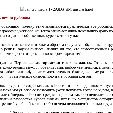
, чем за рубежом
 объясняют, почему этим занимаются практически все российс
азработка учебного контента занимает лишь небольшую долю ко
за создание собственных курсов, что и у нас.
 взялся этот контент и каким образом получатся обученные сот
 решать задачи бизнеса. Значит ли это, что самостоятельная р
кономию денег и времени во втором варианте?
итуации.
Первое — «исторически так сложилось».
То есть в
сь конкуренция между провайдерами, выбор увеличился, а цены с
е разрабатывали обучение самостоятельно, благодаря чему разви
ся — и тем меньше смысла покупать готовый контент.
ые курсы по софт-скиллам в России и на Западе плюс-минус на
ии пока могут себе её позволить (хотя покупать готовые курсы,
еддизайнеров: в России средняя зарплата такого специалиста 
мпании разработка курсов силами штатных методистов обходитс
утренний учебный контент обеспечена неодооценённостью труда
адный бизнес существует в среде давно устоявшихся норм и пр