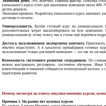
Экономия денег.
Это, конечно, главный фактор. Покупка гото
уникального курса стоит для заказчиков компании около 400–70
десять дешевле.
Экономия времени. Разработка уникального курса занимает, ка
договора и оплаты.
Универсальность.
Купив готовый курс на универсальную т
дополнительных затрат масштабировать на всю компанию. П
универсальным (к этому тезису мы в статье ещё вернёмся подро
Доступ к эксклюзивному экспертному контенту.
Привлекать 
обычно недоступен. А в каталогах провайдеров готовых ку
эксклюзивным только для вашей компании — но так ли уж важ
Возможность системного развития сотрудников.
По словам 
можно выстраивать регулярное, системное обучение. Иван 
компетенциям и навыкам собирается полноценный каталог, а 
траекторию развития.
Почему, несмотря на плюсы покупки внешних курсов, комп
Причина 1.
На рынке нет нужных курсов
По словам Алексея Миляева, когда обучение специфическое, 