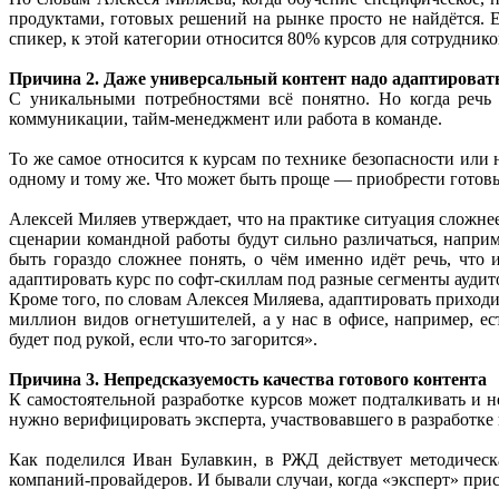
продуктами, готовых решений на рынке просто не найдётся.
спикер, к этой категории относится 80% курсов для сотрудник
Причина 2.
Даже универсальный контент надо адаптироват
С уникальными потребностями всё понятно. Но когда речь 
коммуникации, тайм-менеджмент или работа в команде.
То же самое относится к курсам по технике безопасности или
одному и тому же. Что может быть проще — приобрести готовый
Алексей Миляев утверждает, что на практике ситуация сложнее
сценарии командной работы будут сильно различаться, напри
быть гораздо сложнее понять, о чём именно идёт речь, что
адаптировать курс по софт-скиллам под разные сегменты аудит
Кроме того, по словам Алексея Миляева, адаптировать приходи
миллион видов огнетушителей, а у нас в офисе, например, ес
будет под рукой, если что-то загорится».
Причина 3.
Непредсказуемость качества готового контента
К самостоятельной разработке курсов может подталкивать и н
нужно верифицировать эксперта, участвовавшего в разработке 
Как поделился Иван Булавкин, в РЖД действует методическ
компаний-провайдеров. И бывали случаи, когда «эксперт» прис