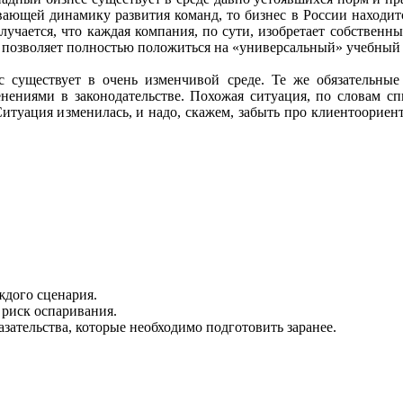
вающей динамику развития команд, то бизнес в России находитс
учается, что каждая компания, по сути, изобретает собственн
не позволяет полностью положиться на «универсальный» учебный 
с существует в очень изменчивой среде. Те же обязательные
енениями в законодательстве. Похожая ситуация, по словам сп
 Ситуация изменилась, и надо, скажем, забыть про клиентоориен
дого сценария.
риск оспаривания.
зательства, которые необходимо подготовить заранее.