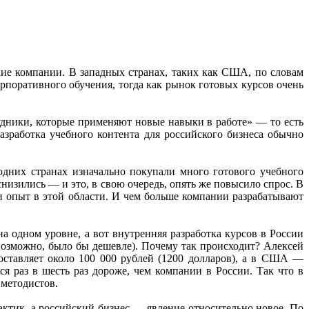
кие компании. В западных странах, таких как США, по словам
рпоративного обучения, тогда как рынок готовых курсов очень
рудники, которые применяют новые навыки в работе» — то есть
азработка учебного контента для российского бизнеса обычно
 одних странах изначально покупали много готового учебного
низились — и это, в свою очередь, опять же повысило спрос. В
ли опыт в этой области. И чем больше компании разрабатывают
 одном уровне, а вот внутренняя разработка курсов в России
 возможно, было бы дешевле). Почему так происходит? Алексей
составляет около 100 000 рублей (1200 долларов), а в США —
я раз в шесть раз дороже, чем компании в России. Так что в
 методистов.
актик, а российский бизнес — явление относительно новое. По