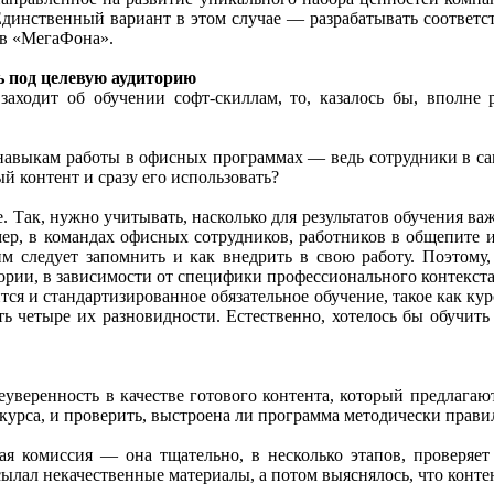
 Единственный вариант в этом случае — разрабатывать соответ
ов «МегаФона».
ь под целевую аудиторию
заходит об обучении софт-скиллам, то, казалось бы, вполне 
 навыкам работы в офисных программах — ведь сотрудники в сам
 контент и сразу его использовать?
. Так, нужно учитывать, насколько для результатов обучения в
мер, в командах офисных сотрудников, работников в общепите 
 им следует запомнить и как внедрить в свою работу. Поэтому
ории, в зависимости от специфики профессионального контекста
тся и стандартизированное обязательное обучение, такое как ку
ть четыре их разновидности. Естественно, хотелось бы обучит
еуверенность в качестве готового контента, который предлагают
курса, и проверить, выстроена ли программа методически правил
ая комиссия — она тщательно, в несколько этапов, проверяет
ылал некачественные материалы, а потом выяснялось, что конте