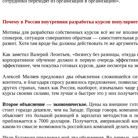
сотрудники переходят из организации в организацию».
Почему в России внутренняя разработка курсов популярнее
Мотивы для разработки собственных курсов всё же не вполне
спикеров, ситуация совершенно обратная — самостоятельная р
развит. Хотя там вроде бы должны действовать те же аргументы 
Как заметил Валерий Леонтьев, «бизнесу без разницы, откуда
корпоративное обучение должно в первую очередь эффективно
эффективнее, чем покупка готовых курсов, даже несмотря на э
Алексей Миляев предложил два объяснения сложившейся с
контента, и благодаря спросу развилось предложение, появила
других странах, таких как Россия, наоборот, изначально чащ
курсы своими силами, тем лучше и быстрее это у них получает
Второе объяснение — экономическое.
Цены на внешние готов
стоит гораздо дешевле, чем на Западе. Проще говоря, компан
объясняет это большой разницей в зарплатах методистов и п
приближается к 7000 долларов. Получается, американской ко
каком-то смысле возможность российских компаний делать вн
Иван Булавкин предложил ещё два объяснения. Во-первых, зап